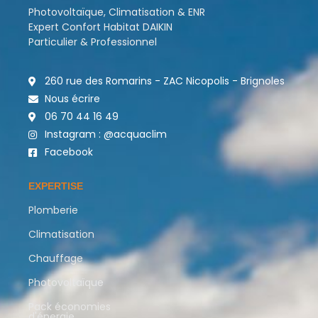
Photovoltaïque, Climatisation & ENR
Expert Confort Habitat DAIKIN
Particulier & Professionnel
260 rue des Romarins - ZAC Nicopolis - Brignoles
Nous écrire
06 70 44 16 49
Instagram : @acquaclim
Facebook
EXPERTISE
Plomberie
Climatisation
Chauffage
Photovoltaïque
Pack économies
d'énergie