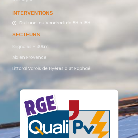
INTERVENTIONS
Du Lundi au Vendredi de 8H à 18H
SECTEURS
Brignoles + 30km
Aix en Provence
Littoral Varois de Hyères à St Raphaël