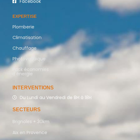
Facebook
EXPERTISE
Plomberie
Climatisation
Chauffage
Photovoltaïque
Pack économies
d'énergie
INTERVENTIONS
Du Lundi au Vendredi de 8H à 18H
SECTEURS
Brignoles + 30km
Aix en Provence