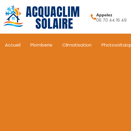
Appelez
06 70 44 16 49
Accueil
Plomberie
Climatisation
Photovoltaïq