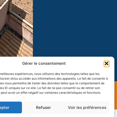
Gérer le consentement
Chantiers suivants
s meilleures expériences, nous utilisons des technologies telles que les
tocker et/ou accéder aux informations des appareils. Le fait de consentir à
es nous permettra de traiter des données telles que le comportement de
es ID uniques sur ce site. Le fait de ne pas consentir ou de retirer son
eut avoir un effet négatif sur certaines caractéristiques et fonctions.
NNAGE : 06 70 44 16 49
epter
Refuser
Voir les préférences