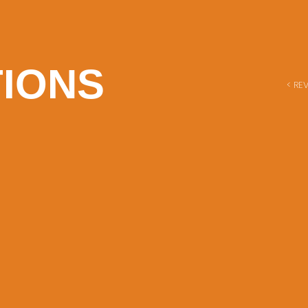
TIONS
< RE