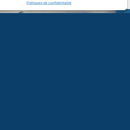
Politiques de confidentialité
dredi de 8H à 18H
Hyères à St Raphaël