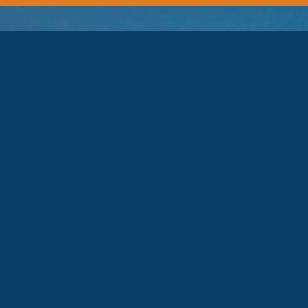
Photovoltaïque, Climatisation & ENR
Expert Confort Habitat DAIKIN
Particulier & Professionnel
260 rue des Romarins - ZAC Nicopolis - Brignoles
Nous écrire
06 70 44 16 49
Instagram : @acquaclim
Facebook