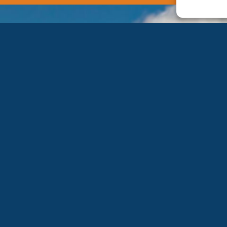
EXPERTISE
INTERVENTIONS
Du Lundi au Ven
Plomberie
Climatisation
SECTEURS
Chauffage
Brignoles + 30km
Photovoltaïque
Aix en Provence
Pack économies d'énergie
Littoral Varois de 