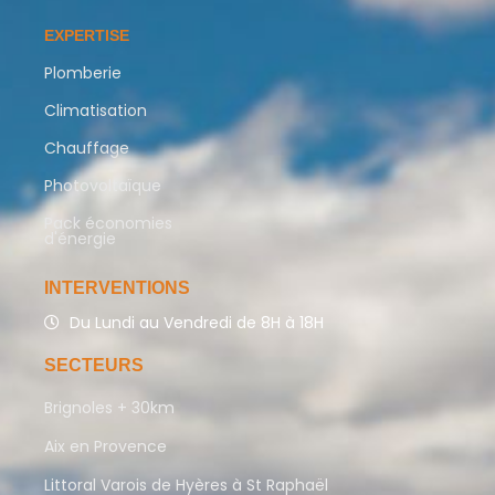
EXPERTISE
Plomberie
Climatisation
Chauffage
Photovoltaïque
Pack économies
d'énergie
INTERVENTIONS
Du Lundi au Vendredi de 8H à 18H
SECTEURS
Brignoles + 30km
Aix en Provence
Littoral Varois de Hyères à St Raphaël