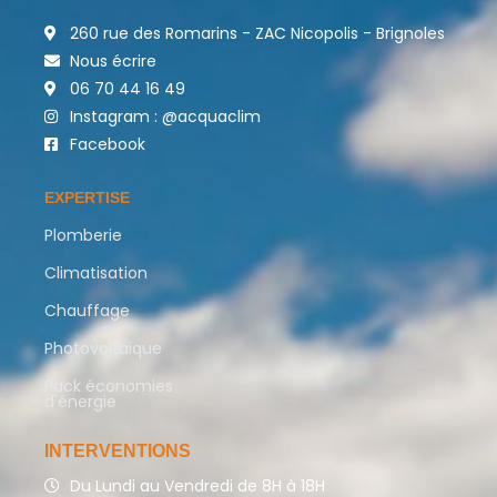
260 rue des Romarins - ZAC Nicopolis - Brignoles
Nous écrire
06 70 44 16 49
Instagram : @acquaclim
Facebook
EXPERTISE
Plomberie
Climatisation
Chauffage
Photovoltaïque
Pack économies
d'énergie
INTERVENTIONS
Du Lundi au Vendredi de 8H à 18H